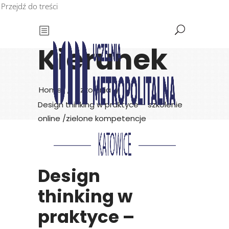
Przejdź do treści
Kierunek
Home
/
Szkolenia
/
Design thinking w praktyce – szkolenie
online /zielone kompetencje
Design
thinking w
praktyce –