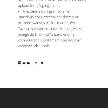
upload 8 mb/s,ping 15 ms
Niezbędne oprogramowanie
umożliwiające Uczestnikom dostęp do
prezentowanych treści i materiałów:
Zalecamy wykorzystanie aktualnej wersji
przeglądarki CHROME (zarówno na
komputerach z systemem operacyjnym
Windows jak i Apple.
Share: