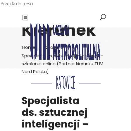
Przejdź do treści
Kierunek
Home
/
Szkolenia
/
Specjalista ds. sztucznej inteligencji –
szkolenie online (Partner kierunku TUV
Nord Polska)
Specjalista
ds. sztucznej
inteligencji –