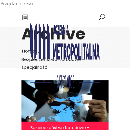
Przejdź do treści
Archive
Home
/
Bezpieczeństwo Narodowe -
specjalność
Bezpieczeństwo Narodowe -